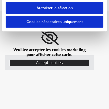
Autoriser la sélection
2 adresses à Rennes
Cookies nécessaires uniquement
Veuillez accepter les cookies marketing
pour afficher cette carte.
Accept cookies