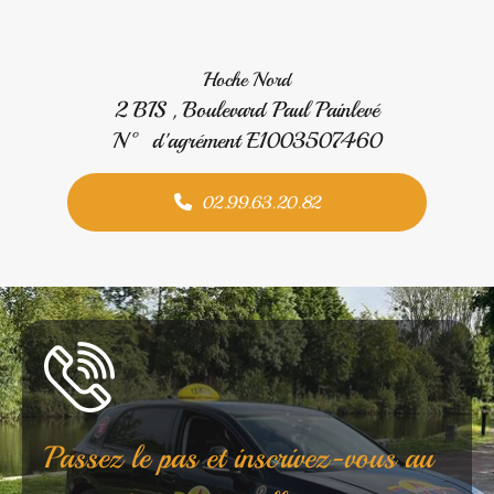
Hoche Nord
2 BIS , Boulevard Paul Painlevé
N° d'agrément E1003507460
02.99.63.20.82
Passez le pas et inscrivez-vous au