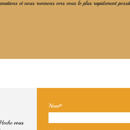
ormations et nous revenons vers vous le plus rapidement possi
Nom*
 Hoche
vous