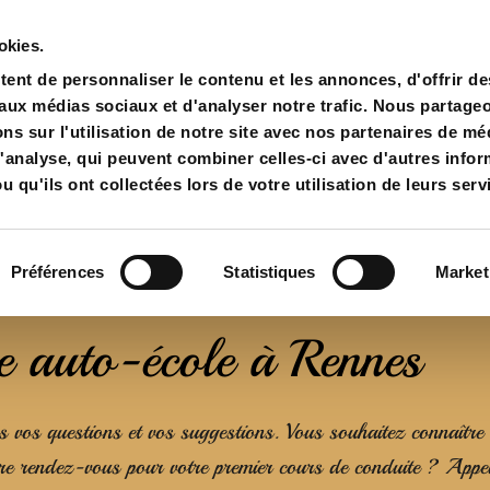
oche Nord :
02 99 63 20 82
okies.
ent de personnaliser le contenu et les annonces, d'offrir de
 aux médias sociaux et d'analyser notre trafic. Nous partage
Nos formations
Tarifs
Partenaires
Age
s sur l'utilisation de notre site avec nos partenaires de mé
d'analyse, qui peuvent combiner celles-ci avec d'autres info
u qu'ils ont collectées lors de votre utilisation de leurs serv
Préférences
Statistiques
Market
e auto-école à Rennes
es vos questions et vos suggestions. Vous souhaitez connaître
dre rendez-vous pour votre premier cours de conduite ? Appe