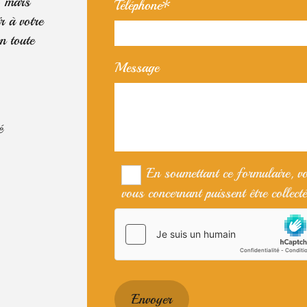
3 mars
Téléphone*
r à votre
n toute
Message
é
En soumettant ce formulaire, v
vous concernant puissent être collecté