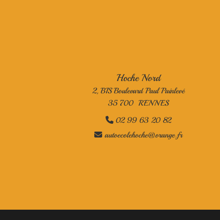
Hoche Nord
2, BIS Boulevard Paul Painlevé
35 700 RENNES
02 99 63 20 82

autoecolehoche@orange.fr
