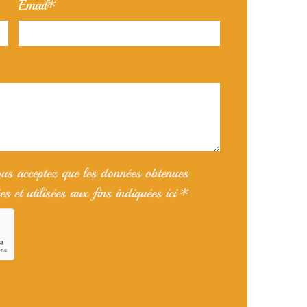
Email*
ous acceptez que les données obtenues
es et utilisées aux fins indiquées ici *