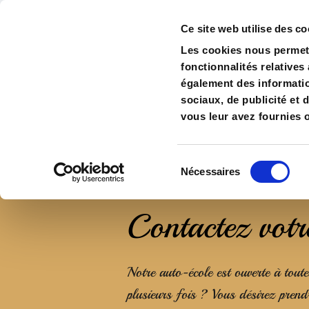
Hoche Centre 02 99 38 26 16
H
Ce site web utilise des co
Les cookies nous permett
fonctionnalités relatives
Accueil
également des information
sociaux, de publicité et 
vous leur avez fournies o
Sélection
Nécessaires
du
consentement
Contactez votr
Notre auto-école est ouverte à tout
plusieurs fois ? Vous désirez pren